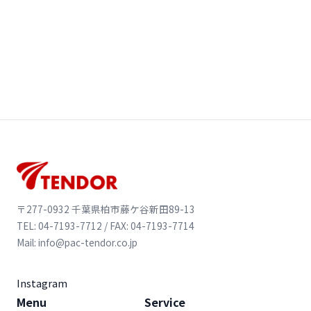
〒277-0932 千葉県柏市藤ケ谷新田89-13
TEL: 04-7193-7712 / FAX: 04-7193-7714
Mail: info@pac-tendor.co.jp
Instagram
Menu
Service